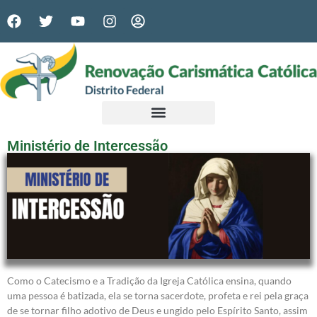
Ministério de Intercessão
Como o Catecismo e a Tradição da Igreja Católica ensina, quando
uma pessoa é batizada, ela se torna sacerdote, profeta e rei pela graça
de se tornar filho adotivo de Deus e ungido pelo Espírito Santo, assim